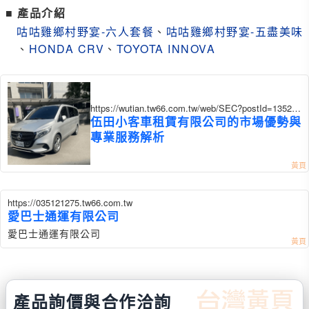
■ 產品介紹
咕咕雞鄉村野宴-六人套餐
、
咕咕雞鄉村野宴-五盡美味
、
HONDA CRV
、
TOYOTA INNOVA
https://wutian.tw66.com.tw/web/SEC?postId=135239
8
伍田小客車租賃有限公司的市場優勢與
專業服務解析
https://035121275.tw66.com.tw
愛巴士通運有限公司
愛巴士通運有限公司
產品詢價與合作洽詢