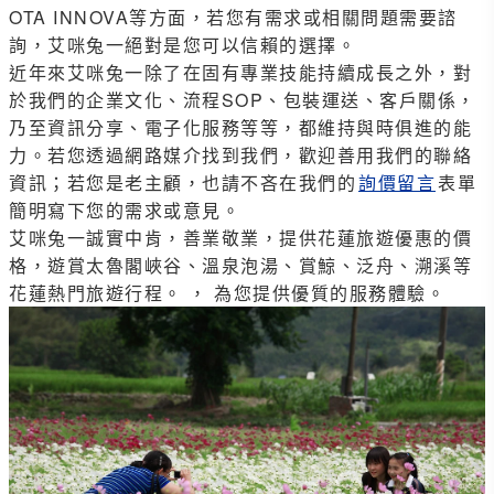
OTA INNOVA
等方面，若您有需求或相關問題需要諮
詢，艾咪兔一絕對是您可以信賴的選擇。
近年來艾咪兔一除了在固有專業技能持續成長之外，對
於我們的企業文化、流程SOP、包裝運送、客戶關係，
乃至資訊分享、電子化服務等等，都維持與時俱進的能
力。若您透過網路媒介找到我們，歡迎善用我們的聯絡
資訊；若您是老主顧，也請不吝在我們的
詢價留言
表單
簡明寫下您的需求或意見。
艾咪兔一誠實中肯，善業敬業，提供花蓮旅遊優惠的價
格，遊賞太魯閣峽谷、溫泉泡湯、賞鯨、泛舟、溯溪等
花蓮熱門旅遊行程。 ， 為您提供優質的服務體驗。