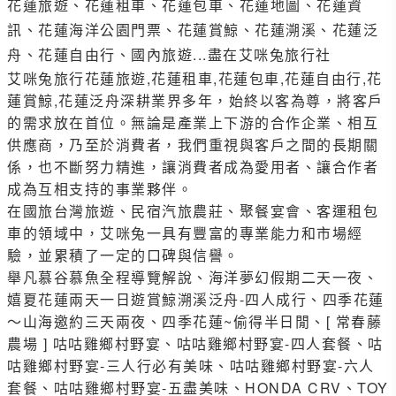
花蓮旅遊、花蓮租車、花蓮包車、花蓮地圖、花蓮資
訊、花蓮海洋公園門票、花蓮賞鯨、花蓮溯溪、花蓮泛
舟、花蓮自由行、國內旅遊...盡在艾咪兔旅行社
艾咪兔旅行花蓮旅遊,花蓮租車,花蓮包車,花蓮自由行,花
蓮賞鯨,花蓮泛舟深耕業界多年，始終以客為尊，將客戶
的需求放在首位。無論是產業上下游的合作企業、相互
供應商，乃至於消費者，我們重視與客戶之間的長期關
係，也不斷努力精進，讓消費者成為愛用者、讓合作者
成為互相支持的事業夥伴。
在國旅台灣旅遊、民宿汽旅農莊、聚餐宴會、客運租包
車的領域中，艾咪兔一具有豐富的專業能力和市場經
驗，並累積了一定的口碑與信譽。
舉凡
慕谷慕魚全程導覽解說
、
海洋夢幻假期二天一夜
、
嬉夏花蓮兩天一日遊賞鯨溯溪泛舟-四人成行
、
四季花蓮
～山海邀約三天兩夜
、
四季花蓮~偷得半日閒
、
[ 常春藤
農場 ] 咕咕雞鄉村野宴
、
咕咕雞鄉村野宴-四人套餐
、
咕
咕雞鄉村野宴-三人行必有美味
、
咕咕雞鄉村野宴-六人
套餐
、
咕咕雞鄉村野宴-五盡美味
、
HONDA CRV
、
TOY