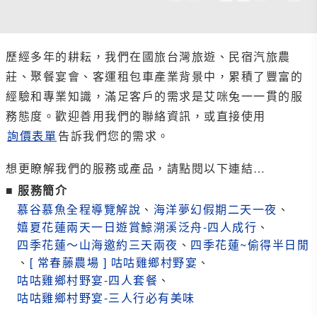
歷經多年的耕耘，我們在國旅台灣旅遊、民宿汽旅農
莊、聚餐宴會、客運租包車產業背景中，累積了豐富的
經驗和專業知識，滿足客戶的需求是艾咪兔一一貫的服
務態度。歡迎善用我們的聯絡資訊，或直接使用
詢價表單
告訴我們您的需求。
想更瞭解我們的服務或產品，請點閱以下連結…
■ 服務簡介
慕谷慕魚全程導覽解說
、
海洋夢幻假期二天一夜
、
嬉夏花蓮兩天一日遊賞鯨溯溪泛舟-四人成行
、
四季花蓮～山海邀約三天兩夜
、
四季花蓮~偷得半日閒
、
[ 常春藤農場 ] 咕咕雞鄉村野宴
、
咕咕雞鄉村野宴-四人套餐
、
咕咕雞鄉村野宴-三人行必有美味